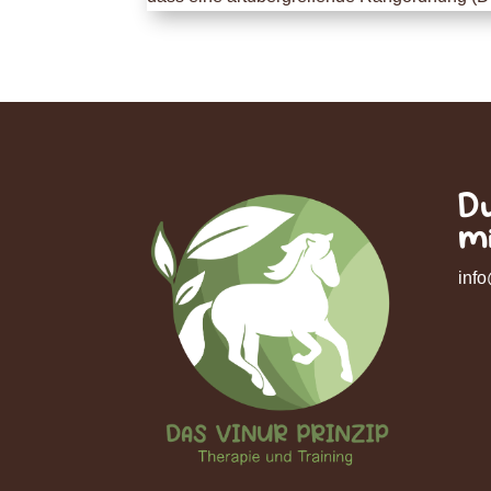
D
m
inf