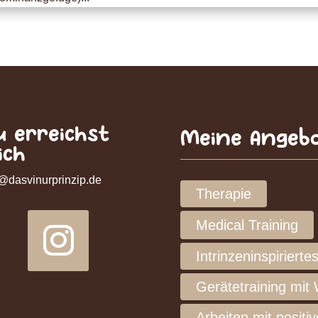
u erreichst
Meine Angeb
ich
o@dasvinurprinzip.de
Therapie
Medical Training
Intrinzeninspirierte
Gerätetraining mit
Arbeiten mit positi