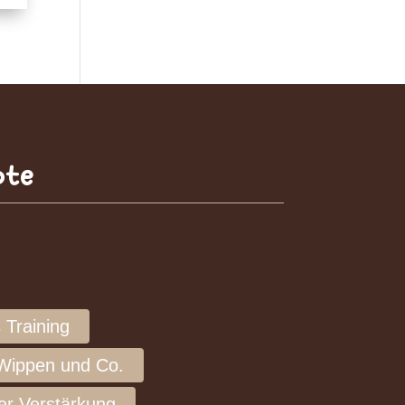
ote
s Training
 Wippen und Co.
ver Verstärkung