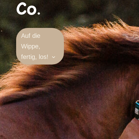
Co.
Auf die
Wippe,
fertig, los!