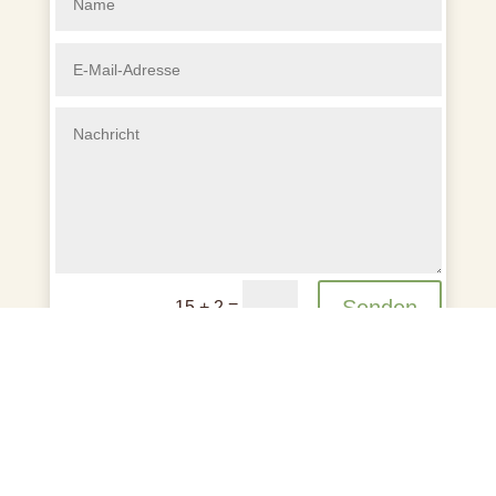
Senden
=
15 + 2